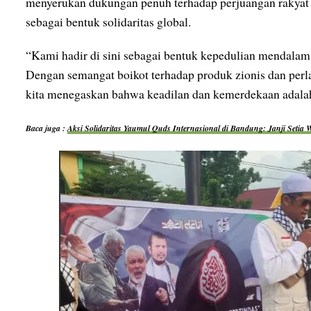
menyerukan dukungan penuh terhadap perjuangan rakyat P
sebagai bentuk solidaritas global.
“Kami hadir di sini sebagai bentuk kepedulian mendalam t
Dengan semangat boikot terhadap produk zionis dan perlaw
kita menegaskan bahwa keadilan dan kemerdekaan adalah
Baca juga :
Aksi Solidaritas Yaumul Quds Internasional di Bandung: Janji Setia 