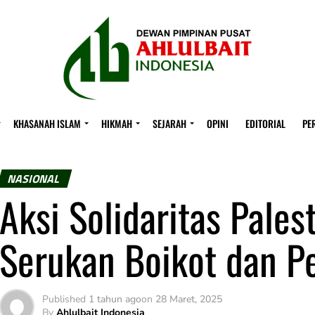
KHASANAH ISLAM
HIKMAH
SEJARAH
OPINI
EDITORIAL
PE
NASIONAL
Aksi Solidaritas Pales
Serukan Boikot dan P
Published
1 tahun ago
on
28 Maret, 2025
By
Ahlulbait Indonesia