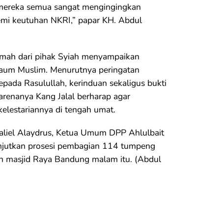
mereka semua sangat mengingingkan
demi keutuhan NKRI,” papar KH. Abdul
amah dari pihak Syiah menyampaikan
kaum Muslim. Menurutnya peringatan
epada Rasulullah, kerinduan sekaligus bukti
renanya Kang Jalal berharap agar
elestariannya di tengah umat.
Daliel Alaydrus, Ketua Umum DPP Ahlulbait
lanjutkan prosesi pembagian 114 tumpeng
n masjid Raya Bandung malam itu. (Abdul