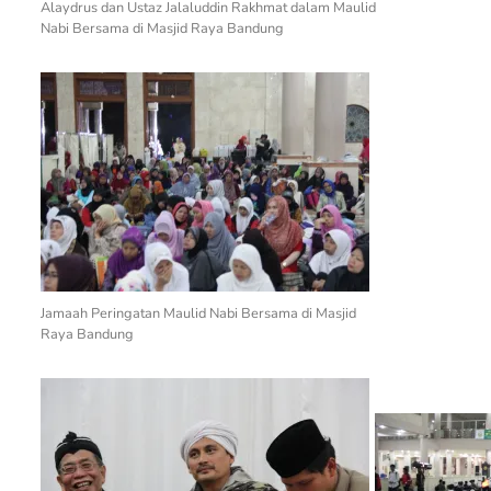
Alaydrus dan Ustaz Jalaluddin Rakhmat dalam Maulid
Nabi Bersama di Masjid Raya Bandung
Jamaah Peringatan Maulid Nabi Bersama di Masjid
Raya Bandung