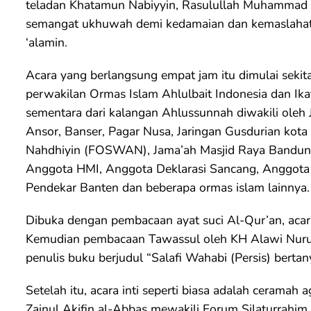
teladan Khatamun Nabiyyin, Rasulullah Muhammad
semangat ukhuwah demi kedamaian dan kemaslahata
‘alamin.
Acara yang berlangsung empat jam itu dimulai sekit
perwakilan Ormas Islam Ahlulbait Indonesia dan Ikat
sementara dari kalangan Ahlussunnah diwakili ole
Ansor, Banser, Pagar Nusa, Jaringan Gusdurian kot
Nahdhiyin (FOSWAN), Jama’ah Masjid Raya Bandung
Anggota HMI, Anggota Deklarasi Sancang, Anggota
Pendekar Banten dan beberapa ormas islam lainnya.
Dibuka dengan pembacaan ayat suci Al-Qur’an, acar
Kemudian pembacaan Tawassul oleh KH Alawi Nurul
penulis buku berjudul “Salafi Wahabi (Persis) berta
Setelah itu, acara inti seperti biasa adalah ceramah
Zainul Akifin al-Abbas mewakili Forum Silaturrah