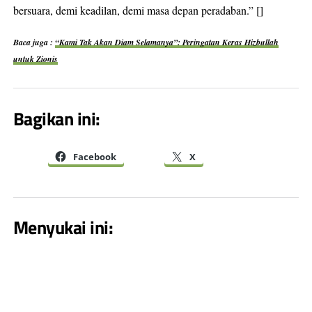
bersuara, demi keadilan, demi masa depan peradaban.” []
Baca juga :
“Kami Tak Akan Diam Selamanya”: Peringatan Keras Hizbullah
untuk Zionis
Bagikan ini:
Facebook
X
Menyukai ini: