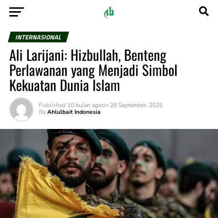
INTERNASIONAL
Ali Larijani: Hizbullah, Benteng
Perlawanan yang Menjadi Simbol
Kekuatan Dunia Islam
Published
10 bulan ago
on
28 September, 2025
By
Ahlulbait Indonesia