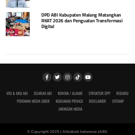
DPD ABI Kabupaten Malang Matangkan
RKAT 2026 dan Penguatan Transformasi
Digital
VISI & MISI ABI
SEJARAH ABI
KONTAK / ALAMAT
STRUKTUR DPP
REDAKSI
PEDOMAN MEDIA SIBER
KEBIJAKAN PRIVASI
DISCLAIMER
SITEMAP
JARINGAN MEDIA
© Copyright 2025 |
Ahlulbait Indonesia (ABI)