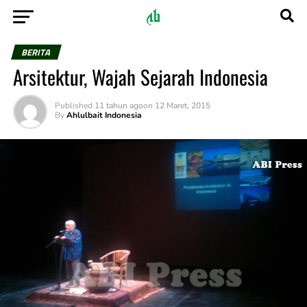
BERITA
Arsitektur, Wajah Sejarah Indonesia
Published
11 tahun ago
on
12 Maret, 2015
By
Ahlulbait Indonesia