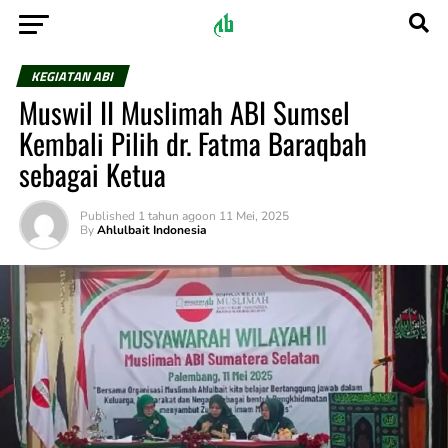
KEGIATAN ABI
Muswil II Muslimah ABI Sumsel
Kembali Pilih dr. Fatma Baraqbah
sebagai Ketua
Published
1 tahun ago
on
11 Mei, 2025
By
Ahlulbait Indonesia