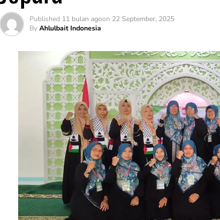
Published
11 bulan ago
on
22 September, 2025
By
Ahlulbait Indonesia