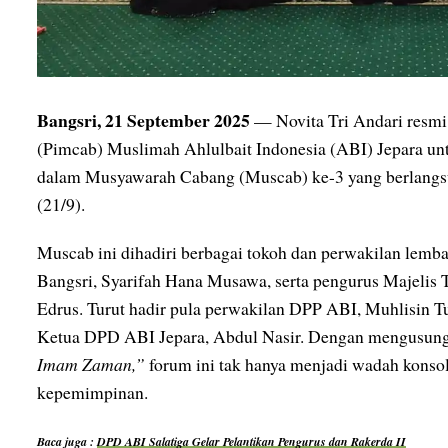
Bangsri, 21 September 2025
— Novita Tri Andari resmi
(Pimcab) Muslimah Ahlulbait Indonesia (ABI) Jepara un
dalam Musyawarah Cabang (Muscab) ke-3 yang berlangs
(21/9).
Muscab ini dihadiri berbagai tokoh dan perwakilan lemba
Bangsri, Syarifah Hana Musawa, serta pengurus Majelis T
Edrus. Turut hadir pula perwakilan DPP ABI, Muhlisin 
Ketua DPD ABI Jepara, Abdul Nasir. Dengan mengusun
Imam Zaman,”
forum ini tak hanya menjadi wadah konsol
kepemimpinan.
Baca juga :
DPD ABI Salatiga Gelar Pelantikan Pengurus dan Rakerda II