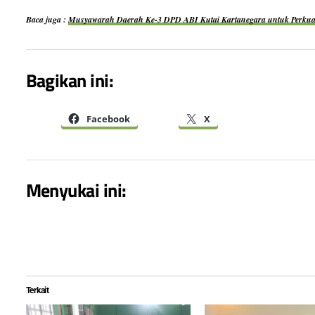
Baca juga :
Musyawarah Daerah Ke-3 DPD ABI Kutai Kartanegara untuk Perku
Bagikan ini:
Facebook
X
Menyukai ini:
Terkait