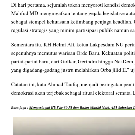
Di hari pertama, sejumlah tokoh menyoroti kondisi dem
Mahfud MD mengingatkan tentang gejala legislative autoc
sebagai stempel kekuasaan ketimbang penjaga keadilan. 
regulasi strategis yang minim partisipasi publik namun sa
Sementara itu, KH Helmi Ali, ketua Lakpesdam NU per
sepenuhnya memutus warisan Orde Baru. Kekuatan politi
partai-partai baru, dari Golkar, Gerindra hingga NasDe
yang digadang-gadang justru melahirkan Orba jilid II,” uj
Catatan ini, kata Ahmad Taufiq, menjadi peringatan pentin
demokrasi akan terjebak sebagai ritual elektoral semata. D
Baca juga :
Memperingati HUT ke-80 RI dan Bulan Maulid Nabi, ABI Salurkan Do