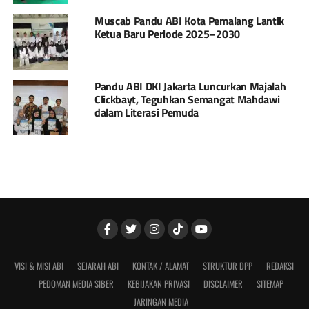
Muscab Pandu ABI Kota Pemalang Lantik
Ketua Baru Periode 2025–2030
Pandu ABI DKI Jakarta Luncurkan Majalah
Clickbayt, Teguhkan Semangat Mahdawi
dalam Literasi Pemuda
VISI & MISI ABI
SEJARAH ABI
KONTAK / ALAMAT
STRUKTUR DPP
REDAKSI
PEDOMAN MEDIA SIBER
KEBIJAKAN PRIVASI
DISCLAIMER
SITEMAP
JARINGAN MEDIA