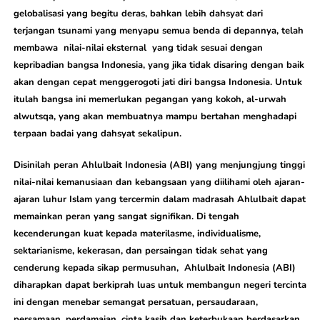
gelobalisasi yang begitu deras, bahkan lebih dahsyat dari
terjangan tsunami yang menyapu semua benda di depannya, telah
membawa nilai-nilai eksternal yang tidak sesuai dengan
kepribadian bangsa Indonesia, yang jika tidak disaring dengan baik
akan dengan cepat menggerogoti jati diri bangsa Indonesia. Untuk
itulah bangsa ini memerlukan pegangan yang kokoh, al-urwah
alwutsqa, yang akan membuatnya mampu bertahan menghadapi
terpaan badai yang dahsyat sekalipun.
Disinilah peran Ahlulbait Indonesia (ABI) yang menjungjung tinggi
nilai-nilai kemanusiaan dan kebangsaan yang diilihami oleh ajaran-
ajaran luhur Islam yang tercermin dalam madrasah Ahlulbait dapat
memainkan peran yang sangat signifikan. Di tengah
kecenderungan kuat kepada materilasme, individualisme,
sektarianisme, kekerasan, dan persaingan tidak sehat yang
cenderung kepada sikap permusuhan, Ahlulbait Indonesia (ABI)
diharapkan dapat berkiprah luas untuk membangun negeri tercinta
ini dengan menebar semangat persatuan, persaudaraan,
persamaan, perdamaian, cinta kasih dan keterbukaan berdasarkan