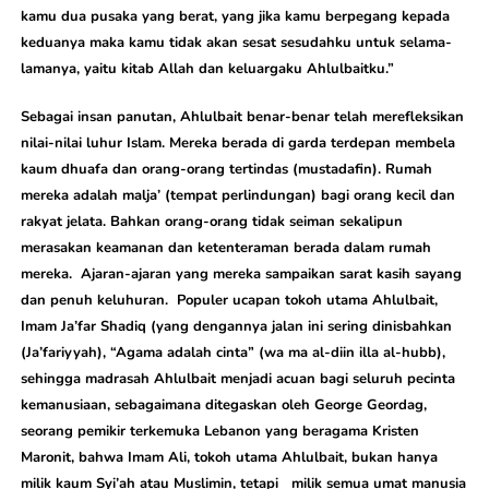
kamu dua pusaka yang berat, yang jika kamu berpegang kepada
keduanya maka kamu tidak akan sesat sesudahku untuk selama-
lamanya, yaitu kitab Allah dan keluargaku Ahlulbaitku.”
Sebagai insan panutan, Ahlulbait benar-benar telah merefleksikan
nilai-nilai luhur Islam. Mereka berada di garda terdepan membela
kaum dhuafa dan orang-orang tertindas (mustadafin). Rumah
mereka adalah malja’ (tempat perlindungan) bagi orang kecil dan
rakyat jelata. Bahkan orang-orang tidak seiman sekalipun
merasakan keamanan dan ketenteraman berada dalam rumah
mereka. Ajaran-ajaran yang mereka sampaikan sarat kasih sayang
dan penuh keluhuran. Populer ucapan tokoh utama Ahlulbait,
Imam Ja’far Shadiq (yang dengannya jalan ini sering dinisbahkan
(Ja’fariyyah), “Agama adalah cinta” (wa ma al-diin illa al-hubb),
sehingga madrasah Ahlulbait menjadi acuan bagi seluruh pecinta
kemanusiaan, sebagaimana ditegaskan oleh George Geordag,
seorang pemikir terkemuka Lebanon yang beragama Kristen
Maronit, bahwa Imam Ali, tokoh utama Ahlulbait, bukan hanya
milik kaum Syi’ah atau Muslimin, tetapi milik semua umat manusia