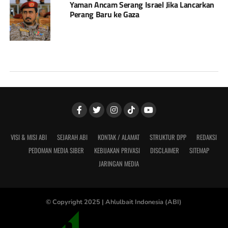
Yaman Ancam Serang Israel Jika Lancarkan
Perang Baru ke Gaza
VISI & MISI ABI
SEJARAH ABI
KONTAK / ALAMAT
STRUKTUR DPP
REDAKSI
PEDOMAN MEDIA SIBER
KEBIJAKAN PRIVASI
DISCLAIMER
SITEMAP
JARINGAN MEDIA
© Copyright 2025 |
Ahlulbait Indonesia (ABI)