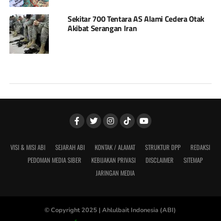
Sekitar 700 Tentara AS Alami Cedera Otak
Akibat Serangan Iran
VISI & MISI ABI
SEJARAH ABI
KONTAK / ALAMAT
STRUKTUR DPP
REDAKSI
PEDOMAN MEDIA SIBER
KEBIJAKAN PRIVASI
DISCLAIMER
SITEMAP
JARINGAN MEDIA
© Copyright 2025 |
Ahlulbait Indonesia (ABI)