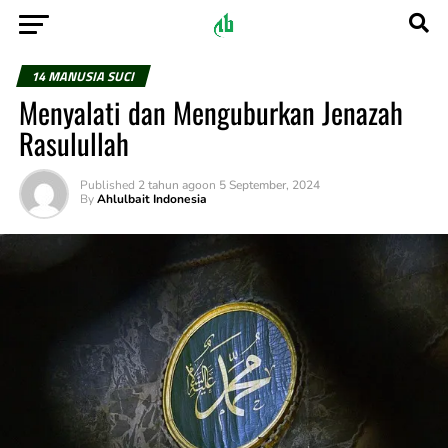
14 MANUSIA SUCI
Menyalati dan Menguburkan Jenazah
Rasulullah
Published
2 tahun ago
on
5 September, 2024
By
Ahlulbait Indonesia