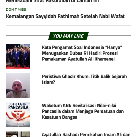
Meneladani Sifat Rasulullah di Zaman Ini
DON'T MISS
Kemalangan Sayyidah Fathimah Setelah Nabi Wafat
YOU MAY LIKE
Kata Pengamat Soal Indonesia “Hanya”
Menugaskan Dubes RI Hadiri Prosesi
Pemakaman Ayatullah Ali Khamenei
Peristiwa Ghadir Khum: Titik Balik Sejarah
Islam?
Waketum ABI: Revitalisasi Nilai-nilai
Pancasila dalam Menjaga Persatuan dan
Kesatuan Bangsa
Ayatullah Rashad: Pernikahan Imam Ali dan