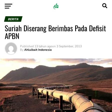
BERITA
Suriah Diserang Berimbas Pada Defisit
APBN
Published
13 tahun ago
on
3 September, 2013
By
Ahlulbait Indonesia