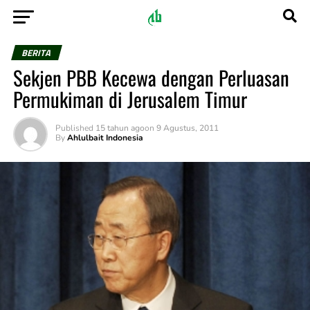
BERITA
Sekjen PBB Kecewa dengan Perluasan
Permukiman di Jerusalem Timur
Published
15 tahun ago
on
9 Agustus, 2011
By
Ahlulbait Indonesia