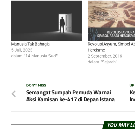
Manusia Tak Bahagia
Revolusi Asyura, Simbol A
5 Juli, 2023
Heroisme
dalam "14 Manusia Suci"
2 September, 2019
dalam "Sejarah"
DON'T MISS
UP
Semangat Sumpah Pemuda Warnai
Ke
Aksi Kamisan ke-417 di Depan Istana
In
YOU MAY L