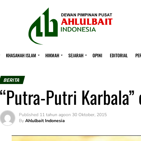
KHASANAH ISLAM
HIKMAH
SEJARAH
OPINI
EDITORIAL
PE
BERITA
“Putra-Putri Karbala” 
Published
11 tahun ago
on
30 Oktober, 2015
By
Ahlulbait Indonesia