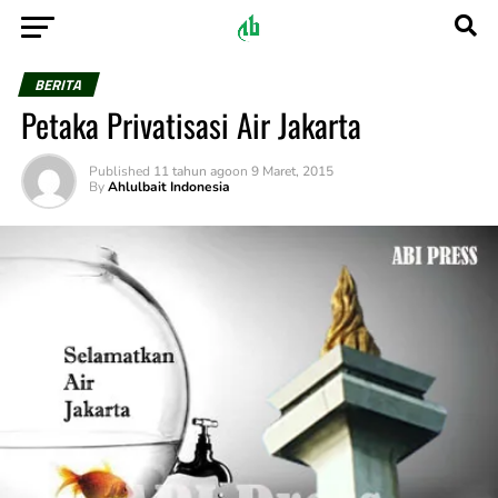
BERITA
Petaka Privatisasi Air Jakarta
Published
11 tahun ago
on
9 Maret, 2015
By
Ahlulbait Indonesia