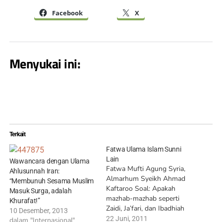
Facebook
X
Menyukai ini:
Terkait
Fatwa Ulama Islam Sunni
Lain
Wawancara dengan Ulama
Fatwa Mufti Agung Syria,
Ahlusunnah Iran:
Almarhum Syeikh Ahmad
“Membunuh Sesama Muslim
Kaftaroo Soal: Apakah
Masuk Surga, adalah
mazhab-mazhab seperti
Khurafat!”
Zaidi, Ja’fari, dan Ibadhiah
10 Desember, 2013
adalah mazhab-mazhab
22 Juni, 2011
dalam "Internasional"