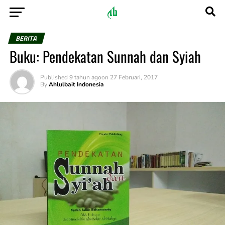
BERITA
Buku: Pendekatan Sunnah dan Syiah
Published
9 tahun ago
on
27 Februari, 2017
By
Ahlulbait Indonesia