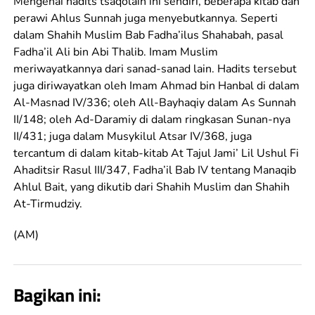
Mengenai hadits tsaqolain ini sendiri, beberapa kitab dan
perawi Ahlus Sunnah juga menyebutkannya. Seperti
dalam Shahih Muslim Bab Fadha’ilus Shahabah, pasal
Fadha’il Ali bin Abi Thalib. Imam Muslim
meriwayatkannya dari sanad-sanad lain. Hadits tersebut
juga diriwayatkan oleh Imam Ahmad bin Hanbal di dalam
Al-Masnad IV/336; oleh All-Bayhaqiy dalam As Sunnah
II/148; oleh Ad-Daramiy di dalam ringkasan Sunan-nya
II/431; juga dalam Musykilul Atsar IV/368, juga
tercantum di dalam kitab-kitab At Tajul Jami’ Lil Ushul Fi
Ahaditsir Rasul III/347, Fadha’il Bab IV tentang Manaqib
Ahlul Bait, yang dikutib dari Shahih Muslim dan Shahih
At-Tirmudziy.
(AM)
Bagikan ini: