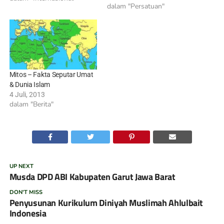
Islam? Jawab: Membatasi
dalam "Persatuan"
feqah Islam hanya kepada
Al-Quran suci dan Sunnah
adalah kelalaian terhadap
agama Islam dan ini telah
menjadikan agama yang
benar ini suatu agama yang
Mitos – Fakta Seputar Umat
berpandangan kabur yang
& Dunia Islam
terbatas pada…
4 Juli, 2013
dalam "Berita"
UP NEXT
Musda DPD ABI Kabupaten Garut Jawa Barat
DON'T MISS
Penyusunan Kurikulum Diniyah Muslimah Ahlulbait
Indonesia