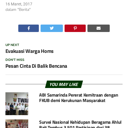
16 Maret, 2017
dalam "Berita"
UP NEXT
Evakuasi Warga Homs
DON'T MISS
Pesan Cinta Di Balik Bencana
YOU MAY LIKE
ABI Samarinda Pererat Kemitraan dengan
FKUB demi Kerukunan Masyarakat
Survei Nasional Kehidupan Beragama Ahlul
Bait Tembus 3.501 Partisipan dari 38