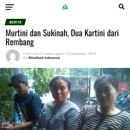
BERITA
Murtini dan Sukinah, Dua Kartini dari
Rembang
Published
12 tahun ago
on
13 Desember, 2014
By
Ahlulbait Indonesia