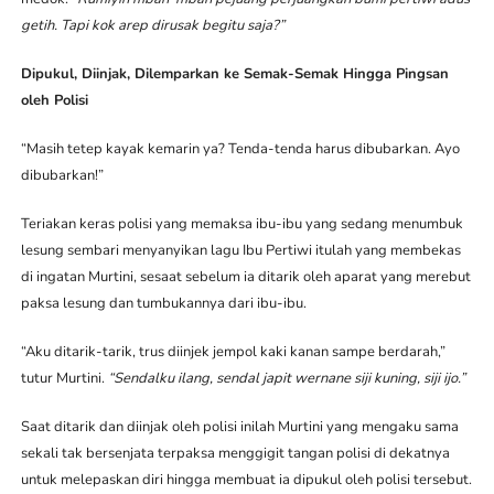
getih. Tapi kok arep dirusak begitu saja?”
Dipukul, Diinjak, Dilemparkan ke Semak-Semak Hingga Pingsan
oleh Polisi
“Masih tetep kayak kemarin ya? Tenda-tenda harus dibubarkan. Ayo
dibubarkan!”
Teriakan keras polisi yang memaksa ibu-ibu yang sedang menumbuk
lesung sembari menyanyikan lagu Ibu Pertiwi itulah yang membekas
di ingatan Murtini, sesaat sebelum ia ditarik oleh aparat yang merebut
paksa lesung dan tumbukannya dari ibu-ibu.
“Aku ditarik-tarik, trus diinjek jempol kaki kanan sampe berdarah,”
tutur Murtini.
“Sendalku ilang, sendal japit wernane siji kuning, siji ijo.”
Saat ditarik dan diinjak oleh polisi inilah Murtini yang mengaku sama
sekali tak bersenjata terpaksa menggigit tangan polisi di dekatnya
untuk melepaskan diri hingga membuat ia dipukul oleh polisi tersebut.