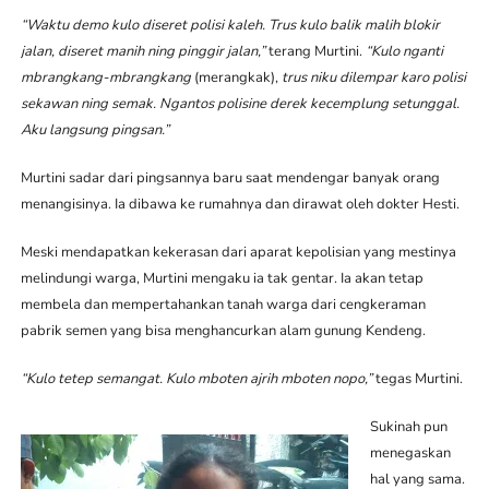
“Waktu demo kulo diseret polisi kaleh. Trus kulo balik malih blokir
jalan, diseret manih ning pinggir jalan,”
terang Murtini.
“Kulo nganti
mbrangkang-mbrangkang
(merangkak),
trus niku dilempar karo polisi
sekawan ning semak. Ngantos polisine derek kecemplung setunggal.
Aku langsung pingsan.”
Murtini sadar dari pingsannya baru saat mendengar banyak orang
menangisinya. Ia dibawa ke rumahnya dan dirawat oleh dokter Hesti.
Meski mendapatkan kekerasan dari aparat kepolisian yang mestinya
melindungi warga, Murtini mengaku ia tak gentar. Ia akan tetap
membela dan mempertahankan tanah warga dari cengkeraman
pabrik semen yang bisa menghancurkan alam gunung Kendeng.
“Kulo tetep semangat. Kulo mboten ajrih mboten nopo,”
tegas Murtini.
Sukinah pun
menegaskan
hal yang sama.