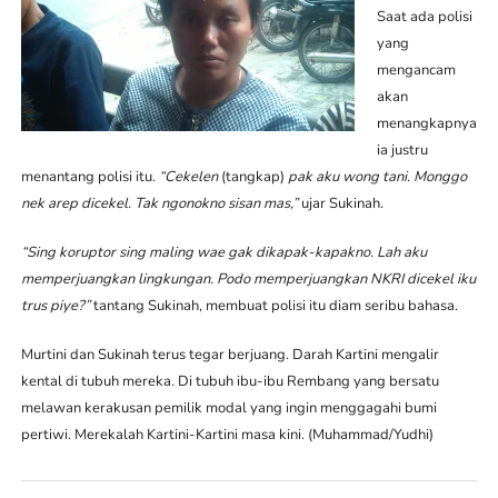
Saat ada polisi
yang
mengancam
akan
menangkapnya
ia justru
menantang polisi itu.
“Cekelen
(tangkap)
pak aku wong tani. Monggo
nek arep dicekel. Tak ngonokno sisan mas,”
ujar Sukinah.
“Sing koruptor sing maling wae gak dikapak-kapakno. Lah aku
memperjuangkan lingkungan. Podo memperjuangkan NKRI dicekel iku
trus piye?”
tantang Sukinah, membuat polisi itu diam seribu bahasa.
Murtini dan Sukinah terus tegar berjuang. Darah Kartini mengalir
kental di tubuh mereka. Di tubuh ibu-ibu Rembang yang bersatu
melawan kerakusan pemilik modal yang ingin menggagahi bumi
pertiwi. Merekalah Kartini-Kartini masa kini. (Muhammad/Yudhi)