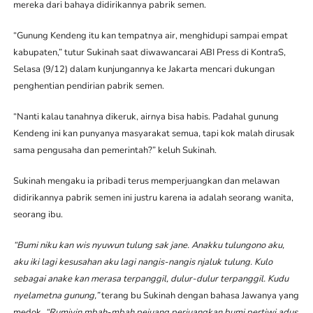
mereka dari bahaya didirikannya pabrik semen.
“Gunung Kendeng itu kan tempatnya air, menghidupi sampai empat
kabupaten,” tutur Sukinah saat diwawancarai ABI Press di KontraS,
Selasa (9/12) dalam kunjungannya ke Jakarta mencari dukungan
penghentian pendirian pabrik semen.
“Nanti kalau tanahnya dikeruk, airnya bisa habis. Padahal gunung
Kendeng ini kan punyanya masyarakat semua, tapi kok malah dirusak
sama pengusaha dan pemerintah?” keluh Sukinah.
Sukinah mengaku ia pribadi terus memperjuangkan dan melawan
didirikannya pabrik semen ini justru karena ia adalah seorang wanita,
seorang ibu.
“Bumi niku kan wis nyuwun tulung sak jane. Anakku tulungono aku,
aku iki lagi kesusahan aku lagi nangis-nangis njaluk tulung. Kulo
sebagai anake kan merasa terpanggil, dulur-dulur terpanggil. Kudu
nyelametna gunung,”
terang bu Sukinah dengan bahasa Jawanya yang
medok.
“Rumiyin mbah-mbah pejuang perjuangkan bumi pertiwi adus