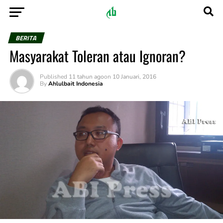
BERITA
Masyarakat Toleran atau Ignoran?
Published
11 tahun ago
on
10 Januari, 2016
By
Ahlulbait Indonesia