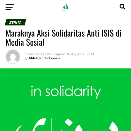
BERITA
Maraknya Aksi Solidaritas Anti ISIS di
Media Sosial
Published
12 tahun ago
on
10 Agustus, 2014
By
Ahlulbait Indonesia