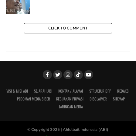
CLICK TO COMMENT
VISI & MISI ABI
SEJARAH ABI
KONTAK / ALAMAT
STRUKTUR DPP
REDAKSI
PEDOMAN MEDIA SIBER
KEBIJAKAN PRIVASI
DISCLAIMER
SITEMAP
JARINGAN MEDIA
© Copyright 2025 |
Ahlulbait Indonesia (ABI)