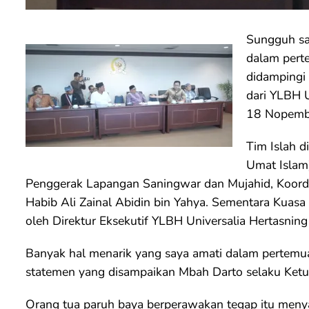
Sungguh sa
dalam pert
didampingi
dari YLBH U
18 Nopemb
Tim Islah d
Umat Islam)
Penggerak Lapangan Saningwar dan Mujahid, Koord
Habib Ali Zainal Abidin bin Yahya. Sementara Kuas
oleh Direktur Eksekutif YLBH Universalia Hertasning
Banyak hal menarik yang saya amati dalam pertemua
statemen yang disampaikan Mbah Darto selaku Ket
Orang tua paruh baya berperawakan tegap itu meny