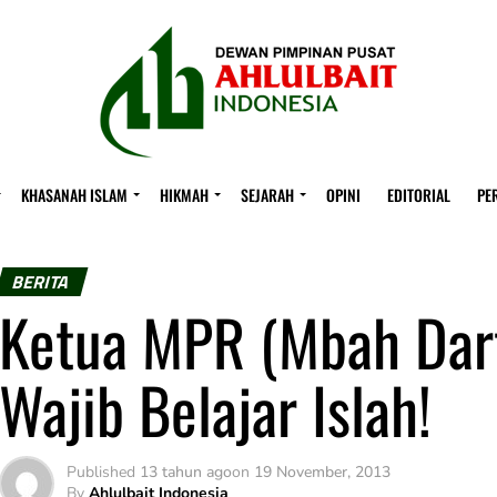
KHASANAH ISLAM
HIKMAH
SEJARAH
OPINI
EDITORIAL
PE
BERITA
Ketua MPR (Mbah Dart
Wajib Belajar Islah!
Published
13 tahun ago
on
19 November, 2013
By
Ahlulbait Indonesia