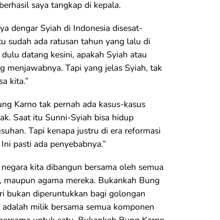
erhasil saya tangkap di kepala.
aya dengar Syiah di Indonesia disesat-
tu sudah ada ratusan tahun yang lalu di
 dulu datang kesini, apakah Syiah atau
g menjawabnya. Tapi yang jelas Syiah, tak
a kita.”
ung Karno tak pernah ada kasus-kasus
k. Saat itu Sunni-Syiah bisa hidup
an. Tapi kenapa justru di era reformasi
 Ini pasti ada penyebabnya.”
 negara kita dibangun bersama oleh semua
u, maupun agama mereka. Bukankah Bung
ri bukan diperuntukkan bagi golongan
ia adalah milik bersama semua komponen
 bersama untuk satu. Bukankah Bung Karno