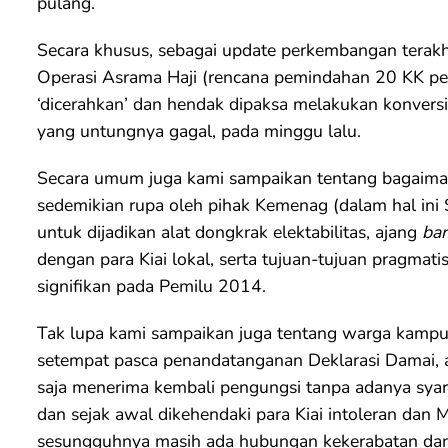
pulang.
Secara khusus, sebagai update perkembangan terakhi
Operasi Asrama Haji (rencana pemindahan 20 KK pe
‘dicerahkan’ dan hendak dipaksa melakukan konvers
yang untungnya gagal, pada minggu lalu.
Secara umum juga kami sampaikan tentang bagaimana
sedemikian rupa oleh pihak Kemenag (dalam hal ini 
untuk dijadikan alat dongkrak elektabilitas, ajang
bar
dengan para Kiai lokal, serta tujuan-tujuan pragmat
signifikan pada Pemilu 2014.
Tak lupa kami sampaikan juga tentang warga kampung
setempat pasca penandatanganan Deklarasi Damai, a
saja menerima kembali pengungsi tanpa adanya syar
dan sejak awal dikehendaki para Kiai intoleran dan
sesungguhnya masih ada hubungan kekerabatan dan