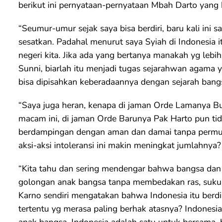
berikut ini pernyataan-pernyataan Mbah Darto yang b
“Seumur-umur sejak saya bisa berdiri, baru kali ini s
sesatkan. Padahal menurut saya Syiah di Indonesia i
negeri kita. Jika ada yang bertanya manakah yg lebih
Sunni, biarlah itu menjadi tugas sejarahwan agama y
bisa dipisahkan keberadaannya dengan sejarah bangs
“Saya juga heran, kenapa di jaman Orde Lamanya B
macam ini, di jaman Orde Barunya Pak Harto pun tida
berdampingan dengan aman dan damai tanpa permusuh
aksi-aksi intoleransi ini makin meningkat jumlahnya?
“Kita tahu dan sering mendengar bahwa bangsa dan
golongan anak bangsa tanpa membedakan ras, suk
Karno sendiri mengatakan bahwa Indonesia itu berdi
tertentu yg merasa paling berhak atasnya? Indones
anak bangsa. Indonesia adalah satu untuk bersama,