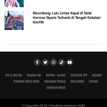
Bloomberg: Lalu Lintas Kapal di Selat
Hormuz Nyaris Terhenti di Tengah Eskalasi
Konflik
VISI & MISI ABI
SEJARAH ABI
KONTAK / ALAMAT
STRUKTUR DPP
REDAKSI
PEDOMAN MEDIA SIBER
KEBIJAKAN PRIVASI
DISCLAIMER
SITEMAP
JARINGAN MEDIA
© Copyright 2025 |
Ahlulbait Indonesia (ABI)