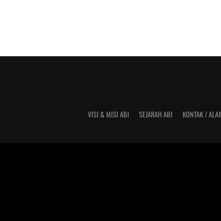
VISI & MISI ABI
SEJARAH ABI
KONTAK / ALA