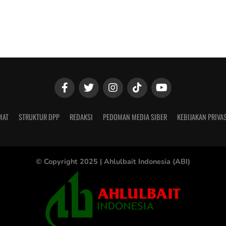
MAT
STRUKTUR DPP
REDAKSI
PEDOMAN MEDIA SIBER
KEBIJAKAN PRIVAS
© Copyright 2025 |
Ahlulbait Indonesia (ABI)