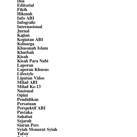
Doa
Editorial
Fikih
Hikmah
Info ABI
Infografis
Internasional
Jurnal
Kajian
Kegiatan ABI
Keluarga
Khasanah Islam
Khutbah
Kisah
Kisah Para Nabi
Laporan
Laporan Khusus
Lifestyle
Liputan Video
Milad ABI
Milad Ke-13
Nasional
Opini
Pendidikan
Persatuan
Perspektif ABI
Pustaka
Sahabat
Sejarah
Siaran Pers
Syiah Menurut Syiah
Tafsir