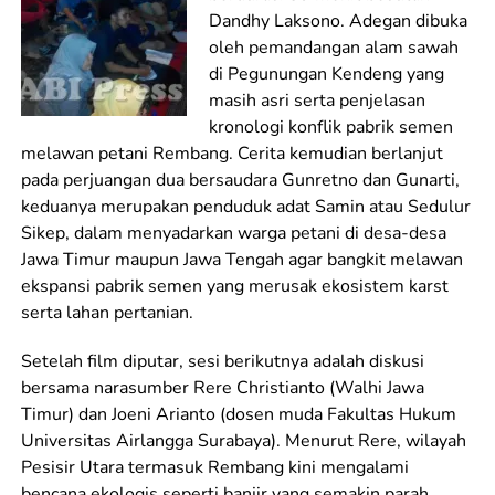
Dandhy Laksono. Adegan dibuka
oleh pemandangan alam sawah
di Pegunungan Kendeng yang
masih asri serta penjelasan
kronologi konflik pabrik semen
melawan petani Rembang. Cerita kemudian berlanjut
pada perjuangan dua bersaudara Gunretno dan Gunarti,
keduanya merupakan penduduk adat Samin atau Sedulur
Sikep, dalam menyadarkan warga petani di desa-desa
Jawa Timur maupun
Jawa
Tengah agar bangkit melawan
ekspansi pabrik semen yang merusak ekosistem karst
serta lahan pertanian.
Setelah film diputar, sesi berikutnya adalah diskusi
bersama narasumber Rere Christianto (Walhi Jawa
Timur) dan Joeni Arianto (dosen muda Fakultas Hukum
Universitas Airlangga Surabaya). Menurut Rere, wilayah
Pesisir Utara termasuk Rembang kini mengalami
bencana ekologis seperti banjir yang semakin parah