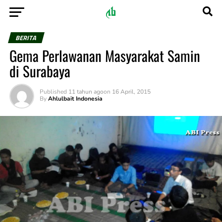
BERITA
Gema Perlawanan Masyarakat Samin
di Surabaya
Published
11 tahun ago
on
16 April, 2015
By
Ahlulbait Indonesia