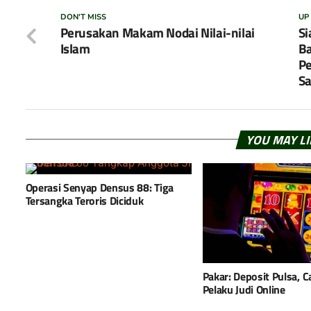
DON'T MISS
UP
Perusakan Makam Nodai Nilai-nilai
Si
Islam
Ba
Pe
S
YOU MAY L
Operasi Senyap Densus 88: Tiga
Tersangka Teroris Diciduk
Pakar: Deposit Pulsa, C
Pelaku Judi Online