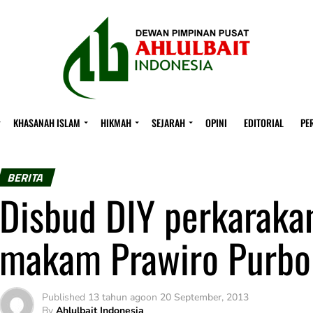
KHASANAH ISLAM
HIKMAH
SEJARAH
OPINI
EDITORIAL
PE
BERITA
Disbud DIY perkaraka
makam Prawiro Purbo
Published
13 tahun ago
on
20 September, 2013
By
Ahlulbait Indonesia