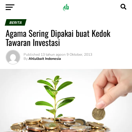
BERITA
Agama Sering Dipakai buat Kedok
Tawaran Investasi
Published
13 tahun ago
on
9 Oktober, 2013
By
Ahlulbait Indonesia