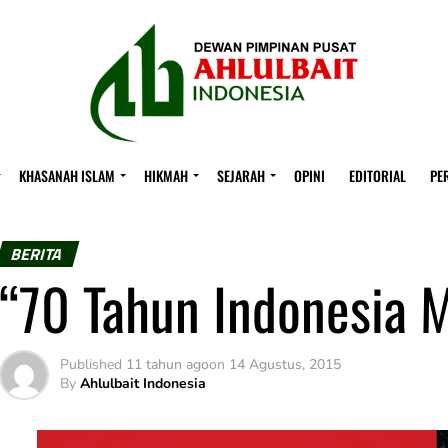
KHASANAH ISLAM
HIKMAH
SEJARAH
OPINI
EDITORIAL
PE
BERITA
“70 Tahun Indonesia 
Published
11 tahun ago
on
14 Agustus, 2015
By
Ahlulbait Indonesia