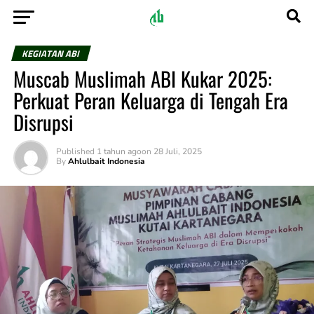
KEGIATAN ABI
Muscab Muslimah ABI Kukar 2025:
Perkuat Peran Keluarga di Tengah Era
Disrupsi
Published
1 tahun ago
on
28 Juli, 2025
By
Ahlulbait Indonesia