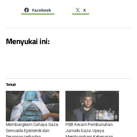
Facebook
X
Menyukai ini:
Terkait
Membungkam Cahaya Gaza:
PBB Kecam Pembunuhan
Genosida Epistemik dan
Jurnalis Gaza: Upaya
Serangan terhadap
Membungkam Kebenaran