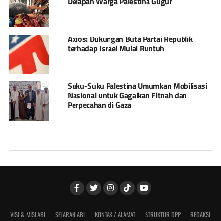
Delapan Warga Palestina Gugur
Axios: Dukungan Buta Partai Republik
terhadap Israel Mulai Runtuh
Suku-Suku Palestina Umumkan Mobilisasi
Nasional untuk Gagalkan Fitnah dan
Perpecahan di Gaza
VISI & MISI ABI
SEJARAH ABI
KONTAK / ALAMAT
STRUKTUR DPP
REDAKSI