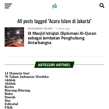
All posts tagged "Acara Islam di Jakarta"
KHASANAH ISLAM
1 tahun ago
Di Masjid Istiqlal: Diplomasi Al-Quran
sebagai Jembatan Penghubung
Antarbangsa
KATEGORI ARTIKEL
14 Manusia Suci
70 Tahun Indonesia Merdeka
Akhlak
Akidah
Berita
Bincang-Bincang
Buku
Daerah
Doa
Editorial
Fikih