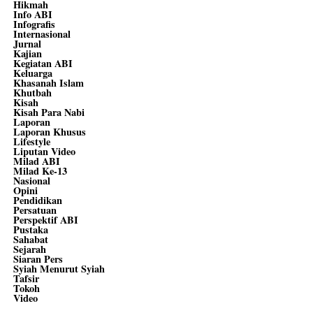
Hikmah
Info ABI
Infografis
Internasional
Jurnal
Kajian
Kegiatan ABI
Keluarga
Khasanah Islam
Khutbah
Kisah
Kisah Para Nabi
Laporan
Laporan Khusus
Lifestyle
Liputan Video
Milad ABI
Milad Ke-13
Nasional
Opini
Pendidikan
Persatuan
Perspektif ABI
Pustaka
Sahabat
Sejarah
Siaran Pers
Syiah Menurut Syiah
Tafsir
Tokoh
Video