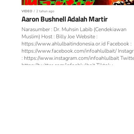
VIDEO
2 tahun ago
Aaron Bushnell Adalah Martir
Narasumber : Dr. Muhsin Labib (Cendekiawan
Muslim) Host : Billy Joe Website :
https://www.ahlulbaitindonesia.or.id Facebook :
https://www.facebook.com/infoahlulbait/ Instag
: https://www.instagram.com/infoahlulbait Twitte
https://twitter.com/infoahlulbait Tiktok :
https://www.tiktok.com/@ahlulbaitindonesia.or.i