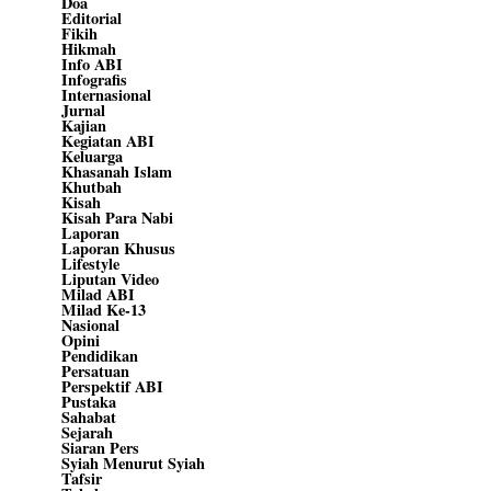
Doa
Editorial
Fikih
Hikmah
Info ABI
Infografis
Internasional
Jurnal
Kajian
Kegiatan ABI
Keluarga
Khasanah Islam
Khutbah
Kisah
Kisah Para Nabi
Laporan
Laporan Khusus
Lifestyle
Liputan Video
Milad ABI
Milad Ke-13
Nasional
Opini
Pendidikan
Persatuan
Perspektif ABI
Pustaka
Sahabat
Sejarah
Siaran Pers
Syiah Menurut Syiah
Tafsir