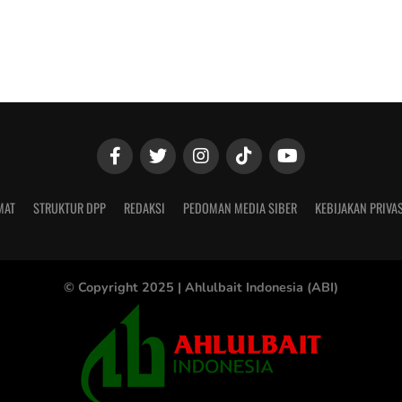
MAT
STRUKTUR DPP
REDAKSI
PEDOMAN MEDIA SIBER
KEBIJAKAN PRIVAS
© Copyright 2025 |
Ahlulbait Indonesia (ABI)