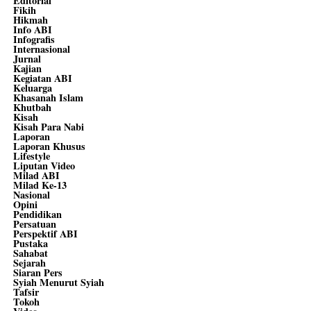
Editorial
Fikih
Hikmah
Info ABI
Infografis
Internasional
Jurnal
Kajian
Kegiatan ABI
Keluarga
Khasanah Islam
Khutbah
Kisah
Kisah Para Nabi
Laporan
Laporan Khusus
Lifestyle
Liputan Video
Milad ABI
Milad Ke-13
Nasional
Opini
Pendidikan
Persatuan
Perspektif ABI
Pustaka
Sahabat
Sejarah
Siaran Pers
Syiah Menurut Syiah
Tafsir
Tokoh