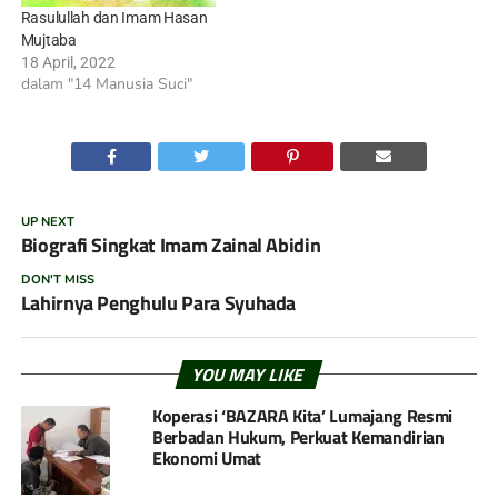
Rasulullah dan Imam Hasan
menyambut kelahiran
Mujtaba
cucunya dengan penuh
18 April, 2022
kebahagiaan.…
dalam "14 Manusia Suci"
UP NEXT
Biografi Singkat Imam Zainal Abidin
DON'T MISS
Lahirnya Penghulu Para Syuhada
YOU MAY LIKE
Koperasi ‘BAZARA Kita’ Lumajang Resmi
Berbadan Hukum, Perkuat Kemandirian
Ekonomi Umat