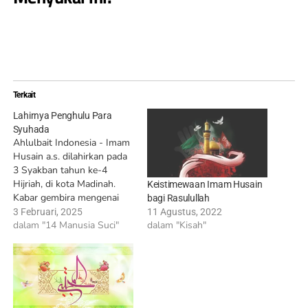
Terkait
Lahirnya Penghulu Para
Syuhada
Ahlulbait Indonesia - Imam
Husain a.s. dilahirkan pada
3 Syakban tahun ke-4
Hijriah, di kota Madinah.
Keistimewaan Imam Husain
Kabar gembira mengenai
bagi Rasulullah
kelahirannya segera sampai
3 Februari, 2025
11 Agustus, 2022
ke telinga Rasulullah SAW.
dalam "14 Manusia Suci"
dalam "Kisah"
Beliau sangat bersuka cita
mendengar berita tersebut
dan langsung bergegas
menuju rumah putrinya,
Sayyidah Fathimah a.s.
Rasulullah SAW