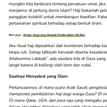
mungkin kita berbicara tentang persatuan umat, jika
menjamur di jantung dunia Islam? Haji bukanlah pelar
panggilan kolektif untuk membangun keadilan. Kabah
perlawanan spiritual terhadap setiap bentuk tirani.
Baca juga :
Trump: Singa yang Menjadi Domba dalam 100 Hari
Jika ritual haji dipisahkan dari komitmen terhadap k
tanpa ruh. Setiap talbiyah haruslah disertai kesadar
Allahumma Labbaik”, ada saudara kita di Gaza yang
langit karena di kelilingi oleh bom dan rudal.
Saatnya Menyebut yang Diam
Pertanyaannya:
di mana suara Arab Saudi, pengelo
memprotes pemblokiran haji bagi warga Gaza? Di ma
Di mana Qatar, UEA, dan para raja yang mengaku 
dalam absurditas diplomasi yang lebih sibuk mengur