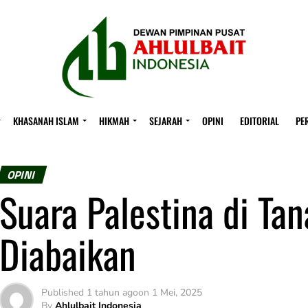
KHASANAH ISLAM
HIKMAH
SEJARAH
OPINI
EDITORIAL
PE
OPINI
Suara Palestina di Ta
Diabaikan
Published
1 tahun ago
on
1 Mei, 2025
By
Ahlulbait Indonesia