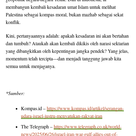
membangun kembali kesadaran umat Islam untuk melihat
Palestina sebagai kompas moral, bukan mazhab sebagai sekat
konflik.
Kini, pertanyaannya adalah: apakah kesadaran ini akan bertahan
dan tumbuh? Ataukah akan kembali dikikis oleh narasi sektarian
yang dibangkitkan oleh kepentingan jangka pendek? Yang jelas,
momentum telah tercipta—dan menjadi tanggung jawab kita
semua untuk menjaganya.
*Sumber:
Kompas.id –
https://www.kompas.id/artikel/serangan-
udara-israel-justru-menyatukan-rakyat-iran
The Telegraph –
https://www.telegraph.co.uk/world-
news/2025/06/26/israel-iran-war-gulf-allies-out-of-