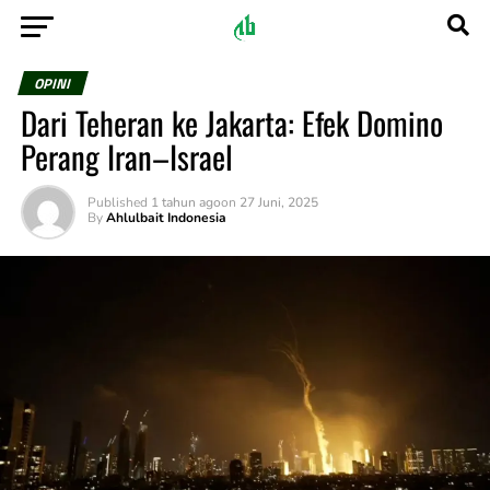
OPINI
Dari Teheran ke Jakarta: Efek Domino
Perang Iran–Israel
Published
1 tahun ago
on
27 Juni, 2025
By
Ahlulbait Indonesia