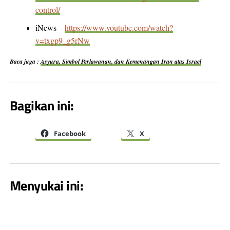
control/
iNews –
https://www.youtube.com/watch?
v=txgp9_g5rNw
Baca juga :
Asyura, Simbol Perlawanan, dan Kemenangan Iran atas Israel
Bagikan ini:
Facebook
X
Menyukai ini: