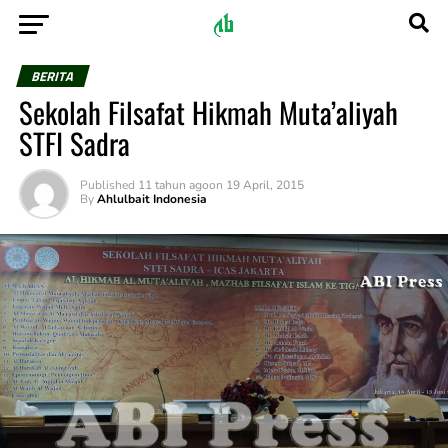
BERITA
Sekolah Filsafat Hikmah Muta’aliyah
STFI Sadra
Published
11 tahun ago
on
19 April, 2015
By
Ahlulbait Indonesia