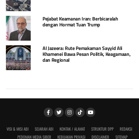
Pejabat Keamanan Iran: Berbicaralah
dengan Hormat Tuan Trump
Al Jazeera: Rute Pemakaman Sayyid Ali
Khamenei Bawa Pesan Politik, Keagamaan,
dan Regional
VISI & MISI ABI
SEJARAH ABI
KONTAK / ALAMAT
STRUKTUR DPP
REDAKSI
PEDOMAN MEDIA SIBER
KEBIJAKAN PRIVASI
DISCLAIMER
SITEMAP