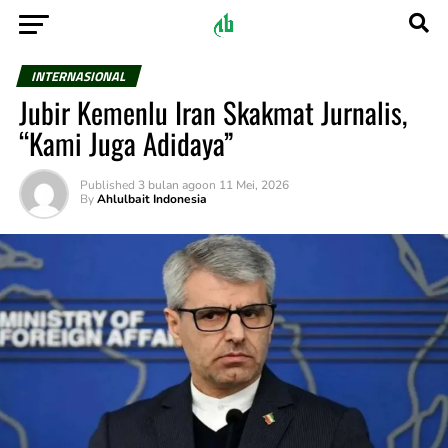
INTERNASIONAL
Jubir Kemenlu Iran Skakmat Jurnalis,
“Kami Juga Adidaya”
Published
3 bulan ago
on
11 Mei, 2026
By
Ahlulbait Indonesia