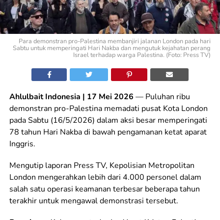
Para demonstran pro-Palestina membanjiri jalanan London pada hari
Sabtu untuk memperingati Hari Nakba dan mengutuk kejahatan perang
Israel terhadap warga Palestina. (Foto: Press TV)
Ahlulbait Indonesia | 17 Mei 2026
— Puluhan ribu
demonstran pro-Palestina memadati pusat Kota London
pada Sabtu (16/5/2026) dalam aksi besar memperingati
78 tahun Hari Nakba di bawah pengamanan ketat aparat
Inggris.
Mengutip laporan Press TV, Kepolisian Metropolitan
London mengerahkan lebih dari 4.000 personel dalam
salah satu operasi keamanan terbesar beberapa tahun
terakhir untuk mengawal demonstrasi tersebut.