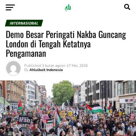
INTERNASIONAL
Demo Besar Peringati Nakba Guncang
London di Tengah Ketatnya
Pengamanan
Published
3 bulan ago
on
17 Mei, 2026
By
Ahlulbait Indonesia