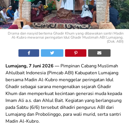
Drama dan nasyid bertema Ghadir Khum yang dibawakan santri Madin
Al-Kubro mewarnai peringatan Idul Ghadir Muslimah ABI Lumajang.
(Dok. ABI)
Lumajang, 7 Juni 2026 —
Pimpinan Cabang Muslimah
Ahlulbait Indonesia (Pimcab ABI) Kabupaten Lumajang
bersama Madin Al-Kubro menggelar peringatan Idul
Ghadir sebagai sarana mengenalkan sejarah Ghadir
Khum dan memperkuat kecintaan generasi muda kepada
Imam Ali a.s. dan Ahlul Bait. Kegiatan yang berlangsung
pada Sabtu (6/6) tersebut dihadiri pengurus ABI dari
Lumajang dan Probolinggo, para wali murid, serta santri
Madin Al-Kubro.