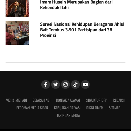
Imam Husein Merupakan Bagian dari
Kehendak Ilahi
Survei Nasional Kehidupan Beragama Ahlul
Bait Tembus 3.501 Partisipan dari 38
Provinsi
VISI & MISI ABI
SEJARAH ABI
KONTAK / ALAMAT
STRUKTUR DPP
REDAKSI
PEDOMAN MEDIA SIBER
KEBIJAKAN PRIVASI
DISCLAIMER
SITEMAP
JARINGAN MEDIA