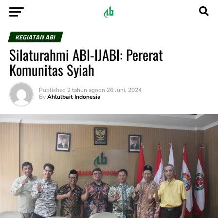
KEGIATAN ABI
Silaturahmi ABI-IJABI: Pererat
Komunitas Syiah
Published
2 tahun ago
on
26 Juni, 2024
By
Ahlulbait Indonesia