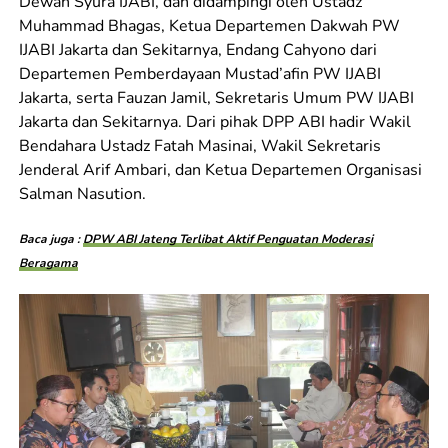
Dewan Syura IJABI, dan didampingi oleh Ustadz
Muhammad Bhagas, Ketua Departemen Dakwah PW
IJABI Jakarta dan Sekitarnya, Endang Cahyono dari
Departemen Pemberdayaan Mustad’afin PW IJABI
Jakarta, serta Fauzan Jamil, Sekretaris Umum PW IJABI
Jakarta dan Sekitarnya. Dari pihak DPP ABI hadir Wakil
Bendahara Ustadz Fatah Masinai, Wakil Sekretaris
Jenderal Arif Ambari, dan Ketua Departemen Organisasi
Salman Nasution.
Baca juga :
DPW ABI Jateng Terlibat Aktif Penguatan Moderasi
Beragama