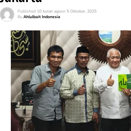
Published
10 bulan ago
on
5 Oktober, 2025
By
Ahlulbait Indonesia