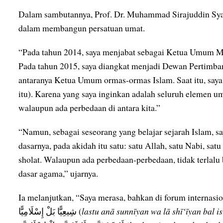
Dalam sambutannya, Prof. Dr. Muhammad Sirajuddin Sy
dalam membangun persatuan umat.
“Pada tahun 2014, saya menjabat sebagai Ketua Umum M
Pada tahun 2015, saya diangkat menjadi Dewan Pertimba
antaranya Ketua Umum ormas-ormas Islam. Saat itu, say
itu). Karena yang saya inginkan adalah seluruh elemen um
walaupun ada perbedaan di antara kita.”
“Namun, sebagai seseorang yang belajar sejarah Islam, s
dasarnya, pada akidah itu satu: satu Allah, satu Nabi, sat
sholat. Walaupun ada perbedaan-perbedaan, tidak terlalu b
dasar agama,” ujarnya.
Ia melanjutkan, “Saya merasa, bahkan di forum internasional, saya deklaras
شِيعِيًّا بَلْ إِسْلَامِيًّا (
lastu anā sunnīyan wa lā shī‘īyan bal i