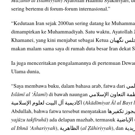
sering bertemu di forum-forum internasional.”
“Kedutaan Iran sejak 2000an sering datang ke Muhammadi
dimampirkan ke Muhammadiyah. Satu waktu, Ayatollah Ja
makan malam sama saya di rumah duta besar Iran dekat Su
Ia juga menceritakan pengalamannya di pertemuan Dew
Ulama dunia,
Islāmī al ‘Ālamī
اكاديمية آل البيت لعلوم الإسلامية (
Akādīmiyat Āl al Bayt 
yajūzu takfīruhā
) ada delapan mazhab, term
al Ithnā ‘Ashariyyah
), الظاهرية (
al Ẓāhiriyyah