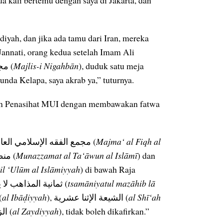
yah, dan jika ada tamu dari Iran, mereka
nnati, orang kedua setelah Imam Ali
Khamanei, yang kini menjabat sebagai Ketua مجلس نگهبان (
Majlis-i Nigahbān
), duduk satu meja
nda Kelapa, saya akrab ya,” tuturnya.
an Penasihat MUI dengan membawakan fatwa
“Saya membawa buku, dalam bahasa arab, fatwa dari مجمع الفقه الإسلامي العالمي (
Majma‘ al Fiqh al
) di bawah naungan منظمة التعاون الإسلامي (
Munazzamat al Ta‘āwun al Islāmī
) dan
lil ‘Ulūm al Islāmiyyah
) di bawah Raja
Abdullah, bahwa fatwa tersebut menyatakan ثمانية المذاهب لا يجوز تكفيرها (
tsamāniyatul mazāhib lā
asuk الإباضية (
al Ibāḍiyyah
), الشيعة الإثنا عشرية (
al Shī‘ah
), dan الزيدية (
al Zaydiyyah
), tidak boleh dikafirkan.”