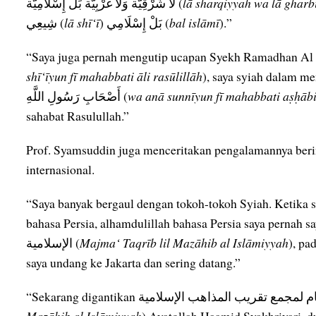
لَا شَرْقِيَّة وَلَا غَرْبِيَّة بَلْ إِسْلَامِيَّة (
lā sharqiyyah wa lā gharb
شِيعِي (
lā shī‘ī
) بَلْ إِسْلَامِي (
bal islāmī
).”
shī‘īyun fī mahabbati āli rasūlillāh
), saya syiah dalam mencintai kelua
أَصْحَابِ رَسُولِ اللَّهِ (
wa anā sunnīyun fī mahabbati aṣḥābi
sahabat Rasulullah.”
Prof. Syamsuddin juga menceritakan pengalamannya berin
internasional.
“Saya banyak bergaul dengan tokoh-tokoh Syiah. Ketika s
bahasa Persia, alhamdulillah bahasa Persia saya pernah saya pakai di k
الإسلامية (
Majma‘ Taqrīb lil Mazāhib al Islāmiyyah
), pa
saya undang ke Jakarta dan sering datang.”
Mazāhib al Islāmiyyah
) Ayatollah Haamid Syakhriyari, du