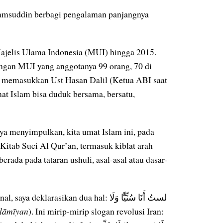
amsuddin berbagi pengalaman panjangnya
ajelis Ulama Indonesia (MUI) hingga 2015.
ngan MUI yang anggotanya 99 orang, 70 di
a memasukkan Ust Hasan Dalil (Ketua ABI saat
at Islam bisa duduk bersama, bersatu,
aya menyimpulkan, kita umat Islam ini, pada
u Kitab Suci Al Qur’an, termasuk kiblat arah
erada pada tataran ushuli, asal-asal atau dasar-
ikan dua hal: لستُ أَنَا سُنِّيًّا وَلَا
slāmīyan
). Ini mirip-mirip slogan revolusi Iran: