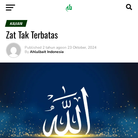
KAJIAN
Zat Tak Terbatas
Published
2 tahun ago
on
23 Oktober, 2024
By
Ahlulbait Indonesia