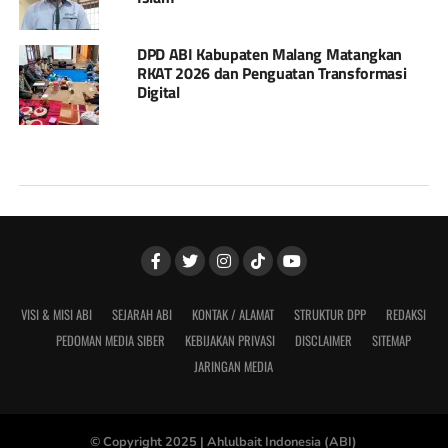
DPD ABI Kabupaten Malang Matangkan
RKAT 2026 dan Penguatan Transformasi
Digital
VISI & MISI ABI
SEJARAH ABI
KONTAK / ALAMAT
STRUKTUR DPP
REDAKSI
PEDOMAN MEDIA SIBER
KEBIJAKAN PRIVASI
DISCLAIMER
SITEMAP
JARINGAN MEDIA
© Copyright 2025 |
Ahlulbait Indonesia (ABI)