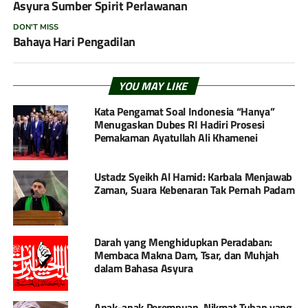
Asyura Sumber Spirit Perlawanan
DON'T MISS
Bahaya Hari Pengadilan
YOU MAY LIKE
Kata Pengamat Soal Indonesia “Hanya”
Menugaskan Dubes RI Hadiri Prosesi
Pemakaman Ayatullah Ali Khamenei
Ustadz Syeikh Al Hamid: Karbala Menjawab
Zaman, Suara Kebenaran Tak Pernah Padam
Darah yang Menghidupkan Peradaban:
Membaca Makna Dam, Tsar, dan Muhjah
dalam Bahasa Asyura
Anak-anak Perempuan, Nikmat Tuhan yang