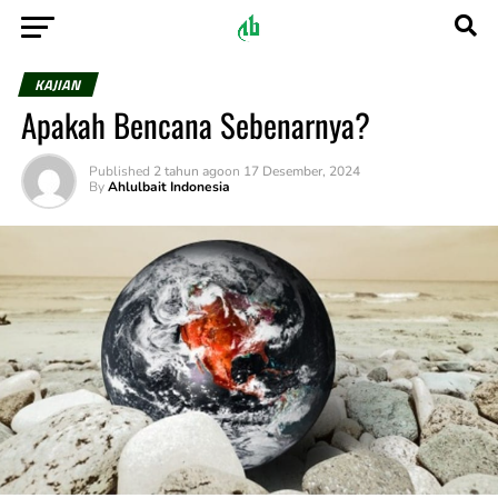
KAJIAN
Apakah Bencana Sebenarnya?
Published
2 tahun ago
on
17 Desember, 2024
By
Ahlulbait Indonesia