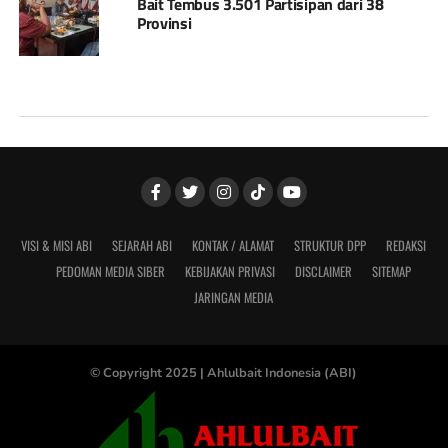
Bait Tembus 3.501 Partisipan dari 38
Provinsi
VISI & MISI ABI
SEJARAH ABI
KONTAK / ALAMAT
STRUKTUR DPP
REDAKSI
PEDOMAN MEDIA SIBER
KEBIJAKAN PRIVASI
DISCLAIMER
SITEMAP
JARINGAN MEDIA
© Copyright 2025 |
Ahlulbait Indonesia (ABI)