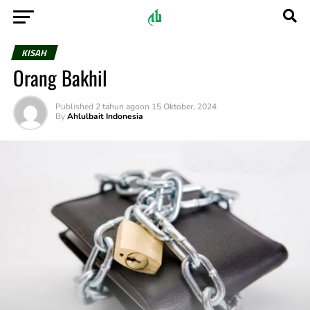
KISAH
Orang Bakhil
Published
2 tahun ago
on
15 Oktober, 2024
By
Ahlulbait Indonesia