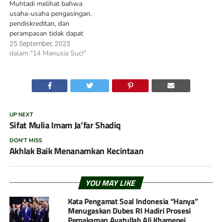
Muhtadi melihat bahwa
usaha-usaha pengasingan,
pendiskreditan, dan
perampasan tidak dapat
menghentikan laju aktivitas
25 September, 2023
Imam Hasan Askari as dan
dalam "14 Manusia Suci"
para pecintanya. Dus tidak
mampu menghambat
perluasan gerakan beliau.
Karena itu, ketika menyadari
bahwa pengajaran dan
penjagaan Imam as kepada
UP NEXT
para pengikutnya
Sifat Mulia Imam Ja’far Shadiq
berpengaruh dalam
DON'T MISS
melumpuhkan upaya-upaya
Akhlak Baik Menanamkan Kecintaan
rezim Abbasiyah,…
YOU MAY LIKE
Kata Pengamat Soal Indonesia “Hanya”
Menugaskan Dubes RI Hadiri Prosesi
Pemakaman Ayatullah Ali Khamenei